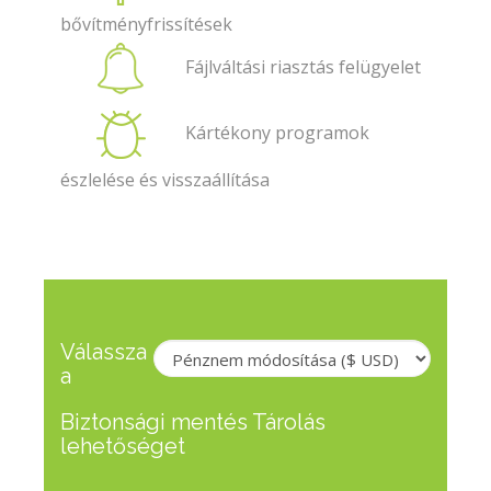
bővítményfrissítések
Fájlváltási riasztás felügyelet
Kártékony programok
észlelése és visszaállítása
Válassza
a
Biztonsági mentés Tárolás
lehetőséget