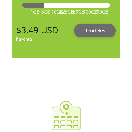
1GB
5GB
10GB
25GB
50GB
100GB
200GB
$3.49 USD
Rendelés
havonta