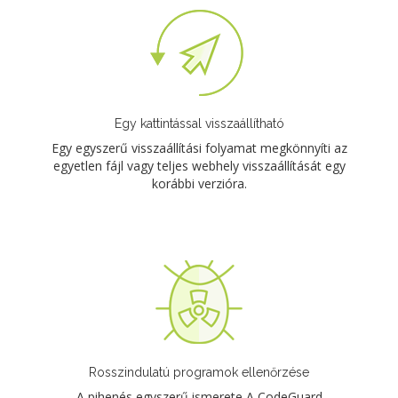
Egy kattintással visszaállítható
Egy egyszerű visszaállítási folyamat megkönnyíti az
egyetlen fájl vagy teljes webhely visszaállítását egy
korábbi verzióra.
Rosszindulatú programok ellenőrzése
A pihenés egyszerű ismerete A CodeGuard