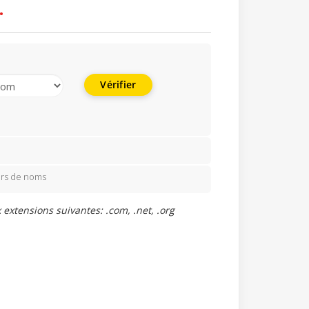
.
Vérifier
urs de noms
xtensions suivantes: .com, .net, .org