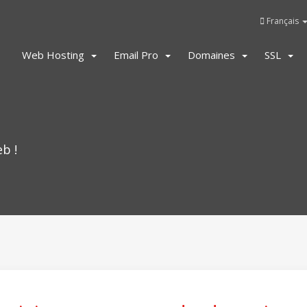
Français
Web Hosting
Email Pro
Domaines
SSL
b !