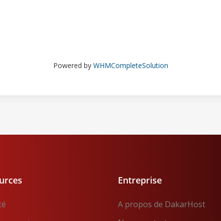
Powered by
WHMCompleteSolution
urces
Entreprise
té
A propos de DakarHost