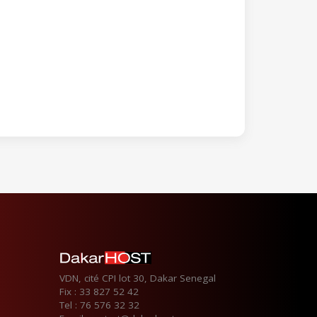
VDN, cité CPI lot 30, Dakar Senegal
Fix : 33 827 52 42
Tel : 76 576 32 32